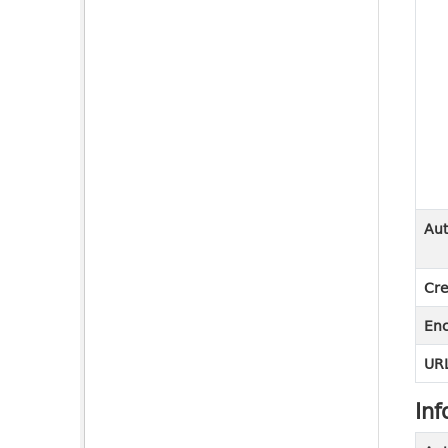
Aut
Cre
En
URL
Inf