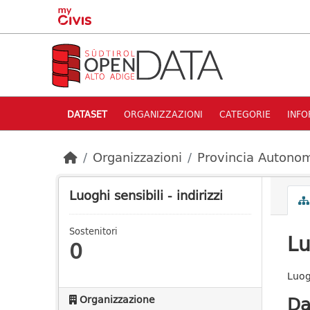
Skip to main content
DATASET
ORGANIZZAZIONI
CATEGORIE
INFO
Organizzazioni
Provincia Autonom
Luoghi sensibili - indirizzi
Sostenitori
Lu
0
Luogh
Da
Organizzazione