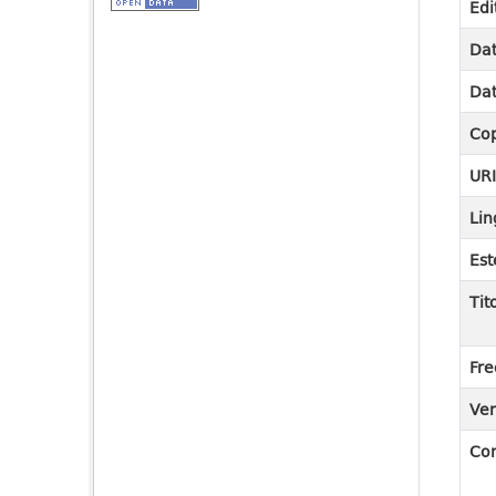
Edi
Dat
Dat
Cop
UR
Lin
Est
Tit
Fre
Ver
Co