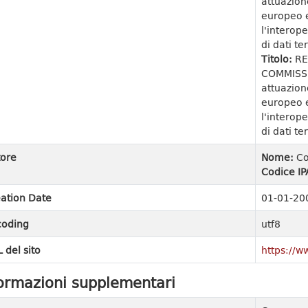
attuazion
europeo e
l'interope
di dati ter
Titolo:
RE
COMMISSI
attuazion
europeo e
l'interope
di dati ter
ore
Nome:
Co
Codice IP
ation Date
01-01-20
coding
utf8
 del sito
https://w
ormazioni supplementari