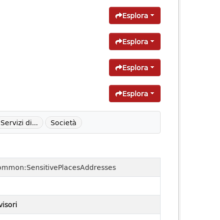
Esplora
Esplora
Esplora
Esplora
Servizi di...
Società
ommon:SensitivePlacesAddresses
visori