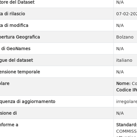
tore del Dataset
N/A
a di rilascio
07-02-20
a di modifica
N/A
ertura Geografica
Bolzano
I di GeoNames
N/A
gue del dataset
italiano
ensione temporale
N/A
olare
Nome:
Co
Codice IP
quenza di aggiornamento
irregolar
sione di
N/A
nforme a
Standard
COMMISSI