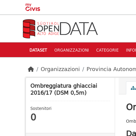
Skip to main content
DATASET
ORGANIZZAZIONI
CATEGORIE
INFO
Organizzazioni
Provincia Autonom
Ombreggiatura ghiacciai
2016/17 (DSM 0,5m)
Om
Sostenitori
0
Ombr
Da