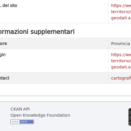
 del sito
https://w
territori
geodati.a
ormazioni supplementari
ore
Provinci
gin
https://w
territori
geodati.a
tact
cartograf
CKAN API
Open Knowledge Foundation