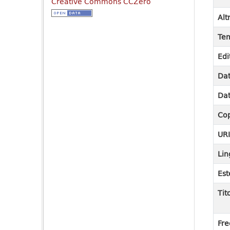
Creative Commons CCZero
Alt
Tem
Edi
Dat
Dat
Cop
UR
Lin
Est
Tit
Fre