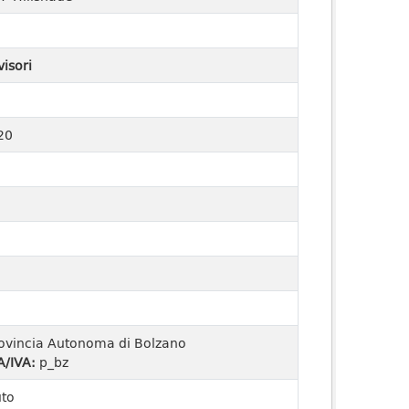
visori
20
ovincia Autonoma di Bolzano
A/IVA:
p_bz
uto