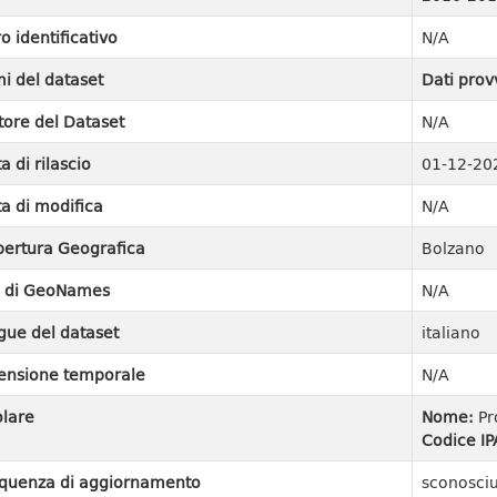
ro identificativo
N/A
i del dataset
Dati prov
tore del Dataset
N/A
a di rilascio
01-12-20
a di modifica
N/A
ertura Geografica
Bolzano
I di GeoNames
N/A
gue del dataset
italiano
ensione temporale
N/A
olare
Nome:
Pr
Codice IP
quenza di aggiornamento
sconosci