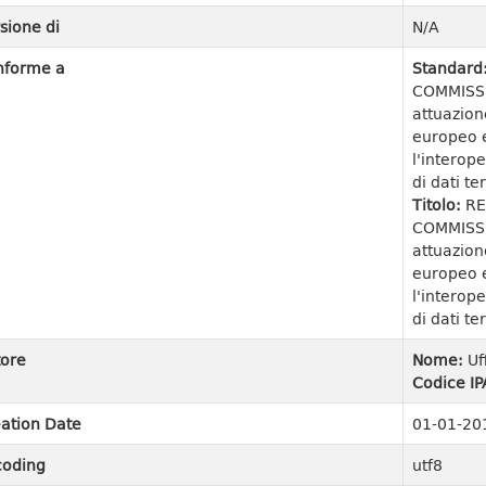
sione di
N/A
nforme a
Standard
COMMISSI
attuazion
europeo e
l'interope
di dati ter
Titolo:
RE
COMMISSI
attuazion
europeo e
l'interope
di dati ter
ore
Nome:
Uf
Codice IP
ation Date
01-01-20
coding
utf8