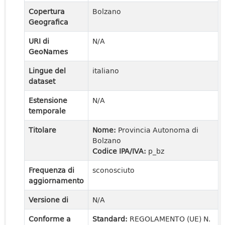
Copertura
Bolzano
Geografica
URI di
N/A
GeoNames
Lingue del
italiano
dataset
Estensione
N/A
temporale
Titolare
Nome:
Provincia Autonoma di
Bolzano
Codice IPA/IVA:
p_bz
Frequenza di
sconosciuto
aggiornamento
Versione di
N/A
Conforme a
Standard:
REGOLAMENTO (UE) N.