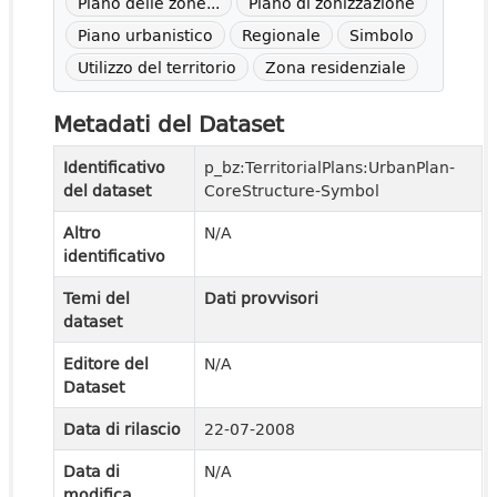
Piano delle zone...
Piano di zonizzazione
Piano urbanistico
Regionale
Simbolo
Utilizzo del territorio
Zona residenziale
Metadati del Dataset
Identificativo
p_bz:TerritorialPlans:UrbanPlan-
del dataset
CoreStructure-Symbol
Altro
N/A
identificativo
Temi del
Dati provvisori
dataset
Editore del
N/A
Dataset
Data di rilascio
22-07-2008
Data di
N/A
modifica