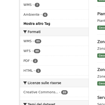
WMS
-
7
Pian
Ambiente
-
6
Pian
Mostra altro Tag
Geoc
Formati
WMS
-
Zon
89
Zon
WFS
-
88
Geoc
PDF
-
2
Zon
HTML
-
1
Zon
Licenze sulle risorse
Geoc
Creative Commons...
-
89
Serv
Serv
Temi del dataset