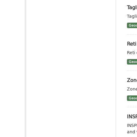
Tagl
Tagl
Geoc
Reti
Reti
Geoc
Zone
Zone
Geoc
INSP
INSP
and 